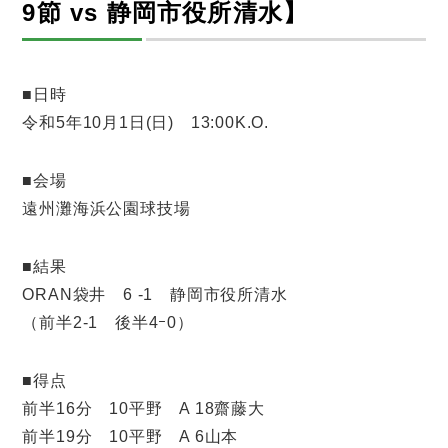
9節 vs 静岡市役所清水】
■日時
令和5年10月1日(日) 13:00K.O.
■会場
遠州灘海浜公園球技場
■結果
ORAN袋井 6 -1 静岡市役所清水
（前半2-1 後半4ｰ0）
■得点
前半16分 10平野 A 18齋藤大
前半19分 10平野 A 6山本