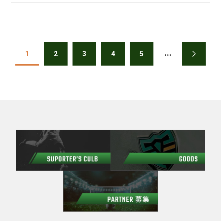
...
1
2
3
4
5