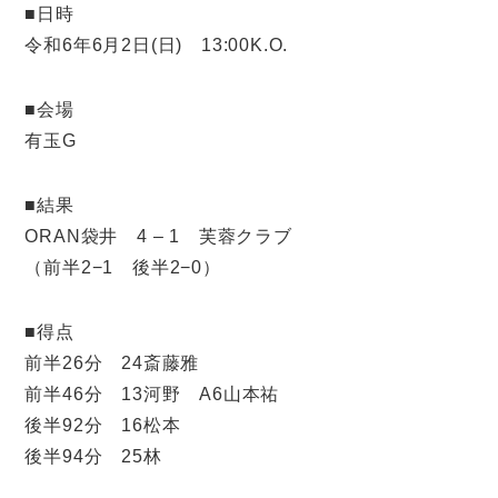
■日時
令和6年6月2日(日) 13:00K.O.
■会場
有玉G
■結果
ORAN袋井 4 – 1 芙蓉クラブ
（前半2−1 後半2−0）
■得点
前半26分 24斎藤雅
前半46分 13河野 A6山本祐
後半92分 16松本
後半94分 25林