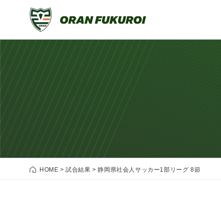
HOME
>
試合結果
>
静岡県社会人サッカー1部リーグ 8節