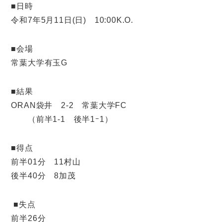
■日時
令和7年5月11日(日) 10:00K.O.
■会場
常葉大学有玉G
■結果
ORAN袋井 2-2 常葉大学FC
（前半1-1 後半1ｰ1）
■得点
前半01分 11村山
後半40分 8加茂
■失点
前半26分