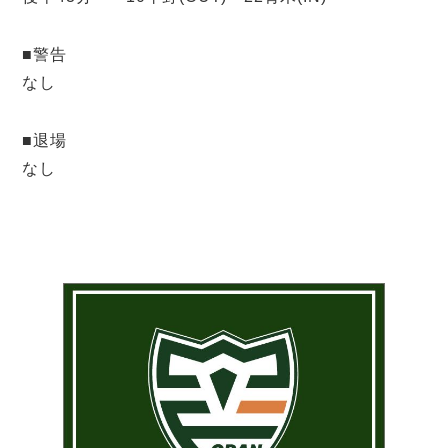
■警告
なし
■退場
なし