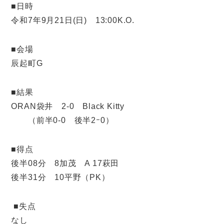
■日時
令和7年9月21日(日) 13:00K.O.
■会場
辰起町G
■結果
ORAN袋井 2-0 Black Kitty
（前半0-0 後半2ｰ0）
■得点
後半08分 8加茂 A 17萩田
後半31分 10平野（PK）
■失点
なし