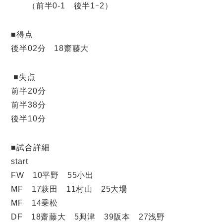
（前半0-1 後半1ｰ2）
■得点
後半02分 18齋藤大
■失点
前半20分
前半38分
後半10分
■試合詳細
start
FW 10平野 55小出
MF 17萩田 11村山 25大場
MF 14乗松
DF 18齋藤大 5興津 39阪本 27浅野