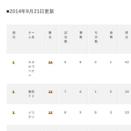
■2014年9月21日更新
順
チー
勝
試
勝
引
敗
得
位
ム名
点
合
数
分
数
点
数
数
1
ＮＳ
24
9
8
0
1
42
Ｋワ
ーナ
ー
2
磐田
19
7
6
1
0
30
ＦＣ
3
メリ
15
8
5
0
3
23
ケン