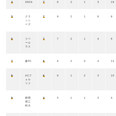
4
SK04
7
6
2
1
3
18
5
クラ
7
9
2
1
6
8
ッシ
ーズ
6
リベ
7
7
2
1
4
6
ール
ラス
7
森FC
6
6
2
0
4
12
8
ACフ
6
6
1
2
3
10
ォル
ツァ
9
静岡
4
5
1
1
3
4
理工
科大