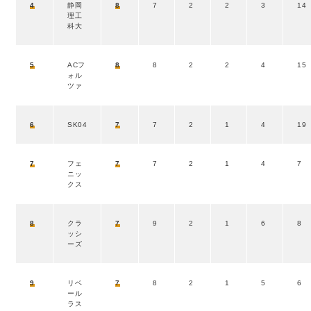
4
静岡
8
7
2
2
3
14
理工
科大
5
ACフ
8
8
2
2
4
15
ォル
ツァ
6
SK04
7
7
2
1
4
19
7
フェ
7
7
2
1
4
7
ニッ
クス
8
クラ
7
9
2
1
6
8
ッシ
ーズ
9
リベ
7
8
2
1
5
6
ール
ラス