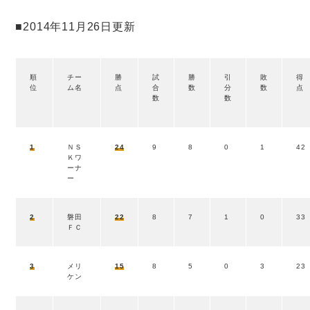
■2014年11月26日更新
順
チー
勝
試
勝
引
敗
得
位
ム名
点
合
数
分
数
点
数
数
1
ＮＳ
24
9
8
0
1
42
Ｋワ
ーナ
ー
2
磐田
22
8
7
1
0
33
ＦＣ
3
メリ
15
8
5
0
3
23
ケン