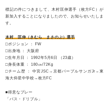
標記の件につきまして、木村匡伸選手（枚方FC）が
新加入することになりましたので、お知らせいたしま
す。
木村 匡伸（きむら まさのぶ）選手
□ポジション ： FW
□出身地 ： 大阪府
□生年月日 ： 1992年5月6日 （23歳）
□身長体重 ： 180㎝/72Kg
□チーム歴 ： 中宮JSC→京都パープルサンガJr→東
海大仰星中学校→枚方FC
■得意なプレー
「パス・ドリブル」