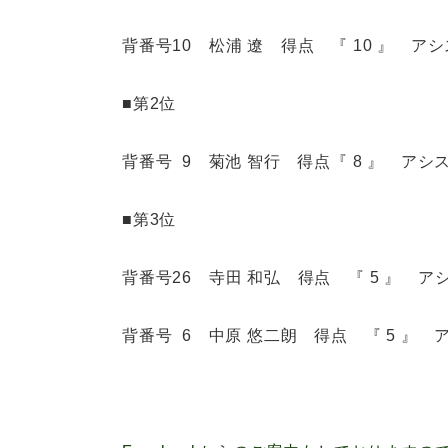
背番号10 松浦 遼 得点 『 10 』 ア
■第2位
背番号 9 菊池 智行 得点『 8 』 アシ
■第3位
背番号26 寺田 和弘 得点 『 5 』 ア
背番号 6 中原 悠二朗 得点 『 5 』 