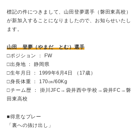
標記の件につきまして、山田登夢選手（磐田東高校）
が新加入することになりましたので、お知らせいたし
ます。
山田 登夢（やまだ
とむ）選手
□ポジション ： FW
□出身地 ： 静岡県
□生年月日 ： 1999年6月4日 （17歳）
□身長体重 ： 170㎝/60Kg
□チーム歴 ： 掛川JFC→袋井西中学校→袋井FC→磐
田東高校
■得意なプレー
「裏への抜け出し」