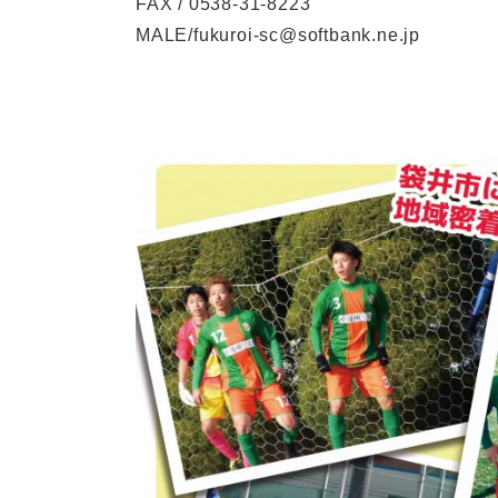
FAX / 0538-31-8223
MALE/fukuroi-sc@softbank.ne.jp