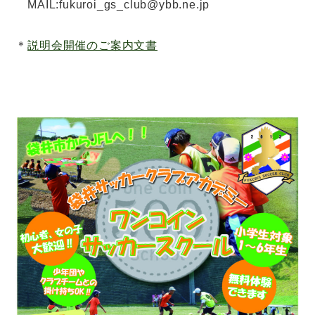
MAIL:fukuroi_gs_club@ybb.ne.jp
＊
説明会開催のご案内文書