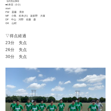
【試合記録】
■4本目（0-3）
start
FW 斎藤 澤井
MF 小島 杉本(大) 波多野 大塚
DF 中山 河野 佐藤 森
GK 山村
▽得点経過
23分 失点
26分 失点
30分 失点