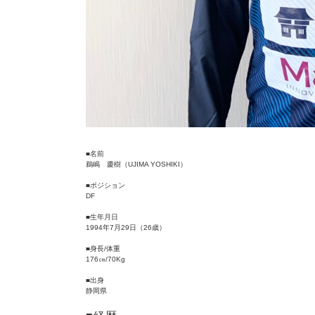
■名前
鵜嶋 慶樹（UJIMA YOSHIKI）
■ポジション
DF
■生年月日
1994年7月29日（26歳）
■身長/体重
176㎝/70Kg
■出身
静岡県