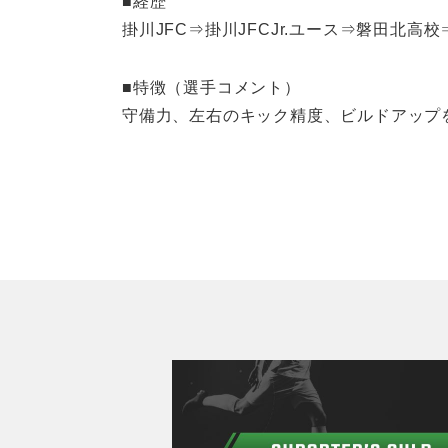
■経歴
掛川JFC⇒掛川JFCJr.ユース⇒磐田北
■特徴（選手コメント）
守備力、左右のキック精度、ビルドアップ