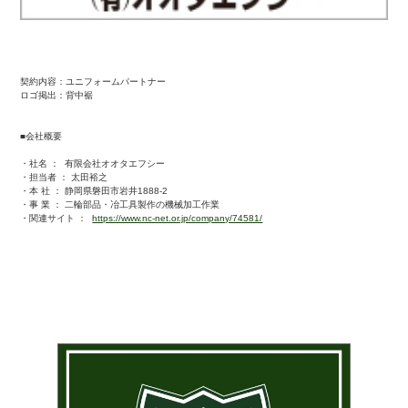
契約内容：ユニフォームパートナー
ロゴ掲出：背中裾
■会社概要
・社名 ： 有限会社オオタエフシー
・担当者 ： 太田裕之
・本 社 ： 静岡県磐田市岩井1888-2
・事 業 ： 二輪部品・冶工具製作の機械加工作業
・関連サイト ：
https://www.nc-net.or.jp/company/74581/