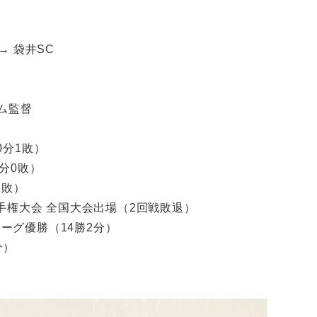
 → 袋井SC
ーム監督
0分1敗）
0分0敗）
1敗）
大会 全国大会出場（2回戦敗退）
リーグ優勝（14勝2分）
分）