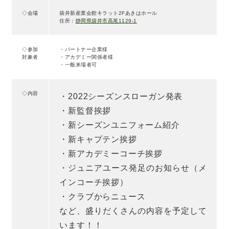
◇会場
袋井新産業会館キラット2Fあきはホール
住所：
静岡県袋井市高尾1129-1
◇参加
・パートナー企業様
対象者
・アカデミー関係者様
・一般来場者可
◇内容
・2022シーズンスローガン発表
・新監督挨拶
・新シーズンユニフォーム紹介
・新キャプテン挨拶
・新アカデミーコーチ挨拶
・ジュニアユース発足のお知らせ（メ
インコーチ挨拶）
・クラブからニュース
など、盛りだくさんの内容を予定して
います！！