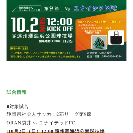
試合情報
■対象試合
静岡県社会人サッカー2部リーグ第9節
ORAN袋井 vs ユナイテッドFC
[10月2日（日）12:00 遠州灘海浜公園球技場
］