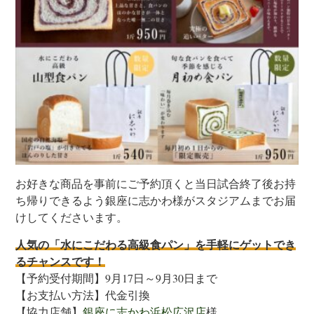
お好きな商品を事前にご予約頂くと当日試合終了後お持
ち帰りできるよう銀座に志かわ様がスタジアムまでお届
けしてくださいます。
人気の「水にこだわる高級食パン」を手軽にゲットでき
るチャンスです！
【予約受付期間】9月17日～9月30日まで
【お支払い方法】代金引換
【協力店舗】
銀座に志かわ浜松広沢店
様