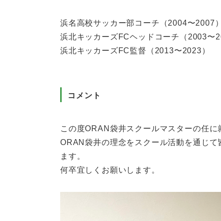
浜名高校サッカー部コーチ（
2004
〜
2007
浜北キッカーズ
FC
ヘッドコーチ（
2003
〜
2
浜北キッカーズ
FC
監督（
2013
〜
2023
）
コメント
この度
ORAN
袋井スクールマスターの任に
ORAN
袋井の理念をスクール活動を通じて
ます。
何卒宜しくお願いします。