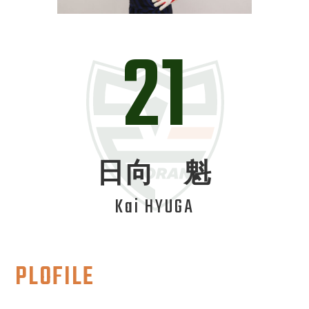
21
日向 魁
Kai HYUGA
PLOFILE