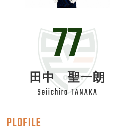
77
田中 聖一朗
Seiichiro TANAKA
PLOFILE