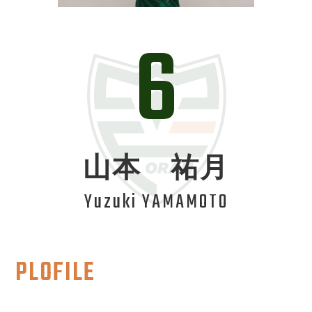
6
山本 祐月
Yuzuki YAMAMOTO
PLOFILE