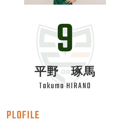
9
平野 琢馬
Takuma HIRANO
PLOFILE